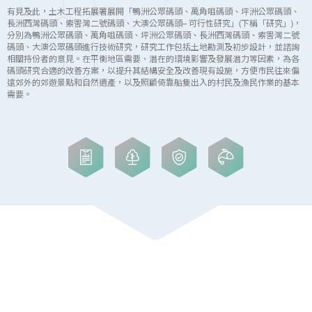
有見及此，土木工程拓展署展開「鴨洲公眾碼頭、萬角咀碼頭、坪洲公眾碼頭、
長洲西灣碼頭、索罟灣二號碼頭、大澳公眾碼頭– 可行性研究」(下稱「研究」)，
分別為鴨洲公眾碼頭、萬角咀碼頭、坪洲公眾碼頭、長洲西灣碼頭、索罟灣二號
碼頭、大澳公眾碼頭進行技術研究，研究工作包括土地勘測及初步設計，並諮詢
相關持份者的意見。在平衡地區需要、潛在的環境影響及發展潛力等因素，為各
碼頭研究合適的改善方案，以提升其結構安全及改善現有設施，方便市民往來偏
遠郊外的郊遊景點和自然遺產，以及照顧倚靠船隻出入的村民及漁民作業的基本
需要。