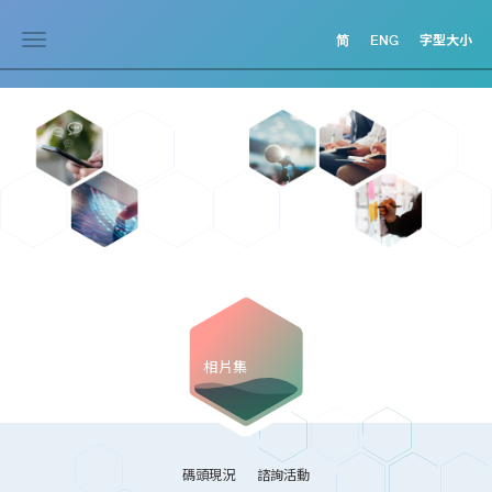
Toggle
简
ENG
字型大小
navigation
相片集
碼頭現況
諮詢活動