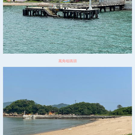
萬角咀碼頭